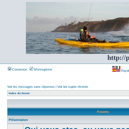
http://
Connexion
M’enregistrer
Kayakf
Voir les messages sans réponses
|
Voir les sujets récents
Index du forum
Forums
Présentation