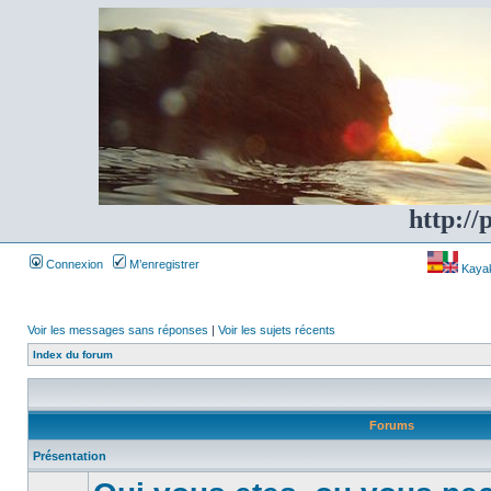
http://
Connexion
M’enregistrer
Kayakf
Voir les messages sans réponses
|
Voir les sujets récents
Index du forum
Forums
Présentation