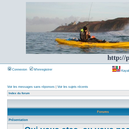
http://
Connexion
M’enregistrer
Kayakf
Voir les messages sans réponses
|
Voir les sujets récents
Index du forum
Forums
Présentation