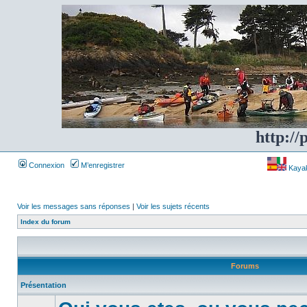
http://
Connexion
M’enregistrer
Kayakf
Voir les messages sans réponses
|
Voir les sujets récents
Index du forum
Forums
Présentation