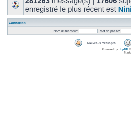
281263
message(s) |
17606
suje
enregistré le plus récent est
Nin
Connexion
Nom d’utilisateur:
Mot de passe:
Nouveaux messages
Powered by
phpBB
©
Tradu