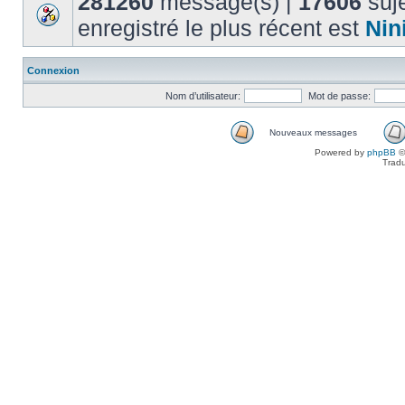
281260
message(s) |
17606
suje
enregistré le plus récent est
Nin
Connexion
Nom d’utilisateur:
Mot de passe:
Nouveaux messages
Powered by
phpBB
©
Tradu