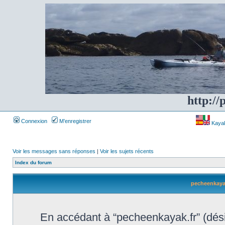
http://
Connexion
M’enregistrer
Kayakf
Voir les messages sans réponses
|
Voir les sujets récents
Index du forum
pecheenkayak.
En accédant à “pecheenkayak.fr” (désig