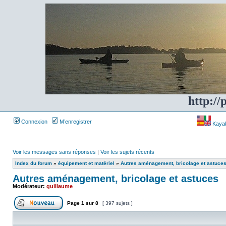
http://
Connexion
M’enregistrer
Kayakf
Voir les messages sans réponses
|
Voir les sujets récents
Index du forum
»
équipement et matériel
»
Autres aménagement, bricolage et astuce
Autres aménagement, bricolage et astuces
Modérateur:
guillaume
Page
1
sur
8
[ 397 sujets ]