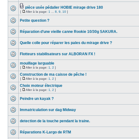
pièce usée pédalier HOBIE mirage drive 180
[
Aller à la page:
1
...
8
,
9
,
10
]
Petite question ?
Réparation d’une vieille canne Rookie 10/30g SAKURA.
Quelle colle pour réparer les pales du mirage drive ?
Flotteurs stabilisateurs sur ALBORAN FX !
mouillage larguable
[
Aller à la page:
1
,
2
]
Construction de ma caisse de pêche !
[
Aller à la page:
1
,
2
]
Choix moteur électrique
[
Aller à la page:
1
,
2
]
Peindre un kayak ?
Immatriculation sur dag Midway
detection de la touche pendant la traine.
Réparations K-Largo de RTM