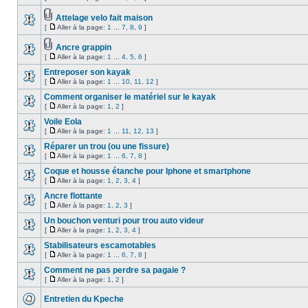
Attelage velo fait maison
[
Aller à la page:
1
...
7
,
8
,
9
]
Ancre grappin
[
Aller à la page:
1
...
4
,
5
,
6
]
Entreposer son kayak
[
Aller à la page:
1
...
10
,
11
,
12
]
Comment organiser le matériel sur le kayak
[
Aller à la page:
1
,
2
]
Voile Eola
[
Aller à la page:
1
...
11
,
12
,
13
]
Réparer un trou (ou une fissure)
[
Aller à la page:
1
...
6
,
7
,
8
]
Coque et housse étanche pour Iphone et smartphone
[
Aller à la page:
1
,
2
,
3
,
4
]
Ancre flottante
[
Aller à la page:
1
,
2
,
3
]
Un bouchon venturi pour trou auto videur
[
Aller à la page:
1
,
2
,
3
,
4
]
Stabilisateurs escamotables
[
Aller à la page:
1
...
6
,
7
,
8
]
Comment ne pas perdre sa pagaie ?
[
Aller à la page:
1
,
2
]
Entretien du Kpeche