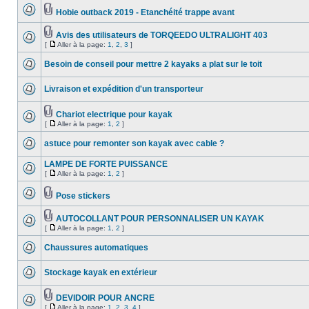
Hobie outback 2019 - Etanchéité trappe avant
Avis des utilisateurs de TORQEEDO ULTRALIGHT 403
[
Aller à la page:
1
,
2
,
3
]
Besoin de conseil pour mettre 2 kayaks a plat sur le toit
Livraison et expédition d'un transporteur
Chariot electrique pour kayak
[
Aller à la page:
1
,
2
]
astuce pour remonter son kayak avec cable ?
LAMPE DE FORTE PUISSANCE
[
Aller à la page:
1
,
2
]
Pose stickers
AUTOCOLLANT POUR PERSONNALISER UN KAYAK
[
Aller à la page:
1
,
2
]
Chaussures automatiques
Stockage kayak en extérieur
DEVIDOIR POUR ANCRE
[
Aller à la page:
1
,
2
,
3
,
4
]