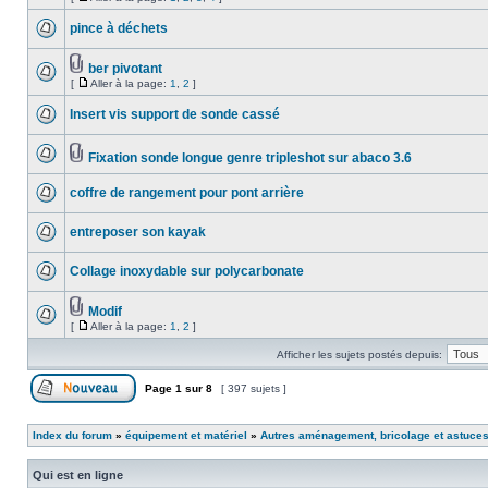
pince à déchets
ber pivotant
[
Aller à la page:
1
,
2
]
Insert vis support de sonde cassé
Fixation sonde longue genre tripleshot sur abaco 3.6
coffre de rangement pour pont arrière
entreposer son kayak
Collage inoxydable sur polycarbonate
Modif
[
Aller à la page:
1
,
2
]
Afficher les sujets postés depuis:
Page
1
sur
8
[ 397 sujets ]
Index du forum
»
équipement et matériel
»
Autres aménagement, bricolage et astuce
Qui est en ligne