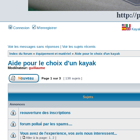
http://
Connexion
M’enregistrer
Kayakf
Voir les messages sans réponses
|
Voir les sujets récents
Index du forum
»
équipement et matériel
»
Aide pour le choix d'un kayak
Aide pour le choix d'un kayak
Modérateur:
guillaume
Page
1
sur
3
[ 136 sujets ]
Sujets
Annonces
reouverture des inscriptions
forum pollué par les spams....
Vous avez de l'experience, vos avis nous interessent...
[
Aller à la page:
1
,
2
]