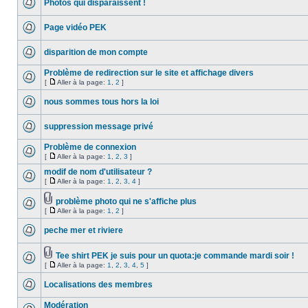
Photos qui disparaissent !
Page vidéo PEK
disparition de mon compte
Problème de redirection sur le site et affichage divers
[
Aller à la page:
1
,
2
]
nous sommes tous hors la loi
suppression message privé
Problème de connexion
[
Aller à la page:
1
,
2
,
3
]
modif de nom d'utilisateur ?
[
Aller à la page:
1
,
2
,
3
,
4
]
problème photo qui ne s'affiche plus
[
Aller à la page:
1
,
2
]
peche mer et riviere
Tee shirt PEK je suis pour un quota:je commande mardi soir !
[
Aller à la page:
1
,
2
,
3
,
4
,
5
]
Localisations des membres
Modération