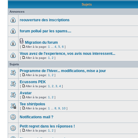
Sujets
Annonces
reouverture des inscriptions
forum pollué par les spams....
Migration du forum
[
Aller à la page:
1
...
4
,
5
,
6
]
Vous avez de l'experience, vos avis nous interessent...
[
Aller à la page:
1
,
2
]
Sujets
Programme de l'hiver... modifications, mise a jour
[
Aller à la page:
1
,
2
]
Ecussons PEK
[
Aller à la page:
1
,
2
,
3
,
4
]
Avatar
[
Aller à la page:
1
,
2
]
Tee shirt/polos
[
Aller à la page:
1
...
8
,
9
,
10
]
Notifications mail ?
Petit regret dans les réponses !
[
Aller à la page:
1
,
2
]