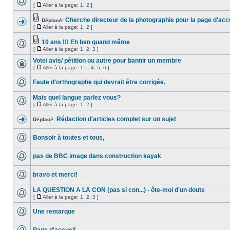
[
Aller à la page:
1
,
2
]
Cherche directeur de la photographie pour la page d'acc
Déplacé:
[
Aller à la page:
1
,
2
]
10 ans !!! Eh ben quand même
[
Aller à la page:
1
,
2
,
3
]
Vote/ avis/ pétition ou autre pour bannir un membre
[
Aller à la page:
1
...
4
,
5
,
6
]
Faute d'orthographe qui devrait être corrigée.
Mais quel langue parlez vous?
[
Aller à la page:
1
,
2
]
Rédaction d'articles complet sur un sujet
Déplacé:
Bonsoir à toutes et tous,
pas de BBC image dans construction kayak
bravo et merci!
LA QUESTION A LA CON (pas si con...) - ôte-moi d'un doute
[
Aller à la page:
1
,
2
,
3
]
Une remarque