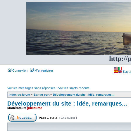
http://
Connexion
M’enregistrer
Kayakf
Voir les messages sans réponses
|
Voir les sujets récents
Index du forum
»
Bar du port
»
Développement du site : idée, remarques...
Développement du site : idée, remarques...
Modérateur:
guillaume
Page
1
sur
3
[ 142 sujets ]