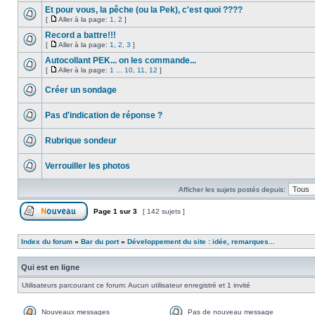
Et pour vous, la pêche (ou la Pek), c'est quoi ????
[
Aller à la page:
1
,
2
]
Record a battre!!!
[
Aller à la page:
1
,
2
,
3
]
Autocollant PEK... on les commande...
[
Aller à la page:
1
...
10
,
11
,
12
]
Créer un sondage
Pas d'indication de réponse ?
Rubrique sondeur
Verrouiller les photos
Afficher les sujets postés depuis:
Page
1
sur
3
[ 142 sujets ]
Index du forum
»
Bar du port
»
Développement du site : idée, remarques...
Qui est en ligne
Utilisateurs parcourant ce forum: Aucun utilisateur enregistré et 1 invité
Nouveaux messages
Pas de nouveau message