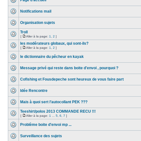
Page d'accueil
Notifications mail
Organisation sujets
Troll
[
Aller à la page:
1
,
2
]
les modérateurs globaux, qui sont-ils?
[
Aller à la page:
1
,
2
]
le dictionnaire du pêcheur en kayak
Message privé qui reste dans boite d'envoi , pourquoi ?
Cofishing et Fousdepeche sont heureux de vous faire part
Idée Rencontre
Mais à quoi sert l’autocollant PEK ???
Teeshirt/polos 2013 COMMANDE RECU !!!
[
Aller à la page:
1
...
5
,
6
,
7
]
Problème boite d'envoi mp ...
Surveillance des sujets