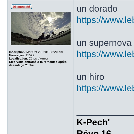
un dorado
https://www.l
un supernova 
https://www.l
Inscription:
Mer Oct 20, 2010 8:20 am
Messages:
11599
Localisation:
Côtes d'Armor
Etes vous entrainé à la remontée après
dessalage ?:
Oui
un hiro
https://www.l
___________
K-Pech'
Révo 16