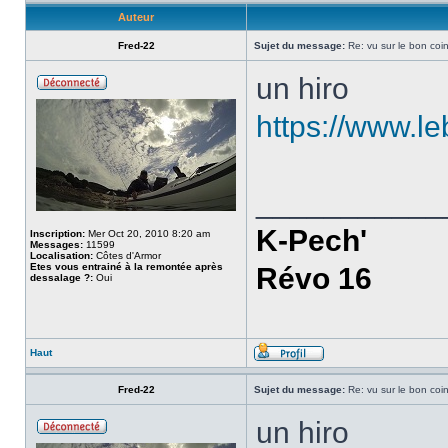
Auteur
Fred-22
Sujet du message:
Re: vu sur le bon coin
un hiro
https://www.l
___________
K-Pech'
Inscription:
Mer Oct 20, 2010 8:20 am
Messages:
11599
Localisation:
Côtes d'Armor
Etes vous entrainé à la remontée après
Révo 16
dessalage ?:
Oui
Haut
Fred-22
Sujet du message:
Re: vu sur le bon coin
un hiro