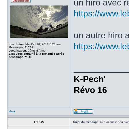
un hiro avec 
https://www.l
un autre hiro
https://www.l
Inscription:
Mer Oct 20, 2010 8:20 am
Messages:
11599
Localisation:
Côtes d'Armor
Etes vous entrainé à la remontée après
dessalage ?:
Oui
___________
K-Pech'
Révo 16
Haut
Fred-22
Sujet du message:
Re: vu sur le bon coin