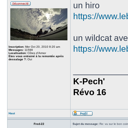
un hiro
https://www.l
un wildcat av
https://www.l
Inscription:
Mer Oct 20, 2010 8:20 am
Messages:
11599
Localisation:
Côtes d'Armor
Etes vous entrainé à la remontée après
dessalage ?:
Oui
___________
K-Pech'
Révo 16
Haut
Fred-22
Sujet du message:
Re: vu sur le bon coin