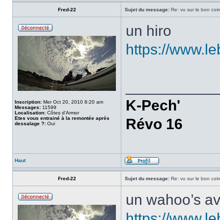
Fred-22
Sujet du message:
Re: vu sur le bon coin
un hiro
https://www.l
___________
K-Pech'
Inscription:
Mer Oct 20, 2010 8:20 am
Messages:
11599
Localisation:
Côtes d'Armor
Etes vous entrainé à la remontée après
Révo 16
dessalage ?:
Oui
Haut
Fred-22
Sujet du message:
Re: vu sur le bon coin
un wahoo’s a
https://www.l