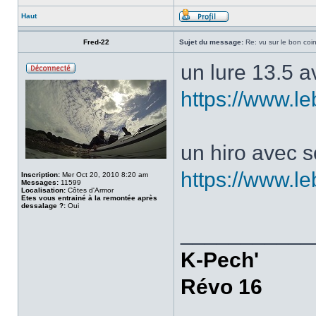
Haut
Fred-22
Sujet du message:
Re: vu sur le bon coin
un lure 13.5 
https://www.l
un hiro avec 
https://www.l
Inscription:
Mer Oct 20, 2010 8:20 am
Messages:
11599
Localisation:
Côtes d'Armor
Etes vous entrainé à la remontée après
dessalage ?:
Oui
___________
K-Pech'
Révo 16