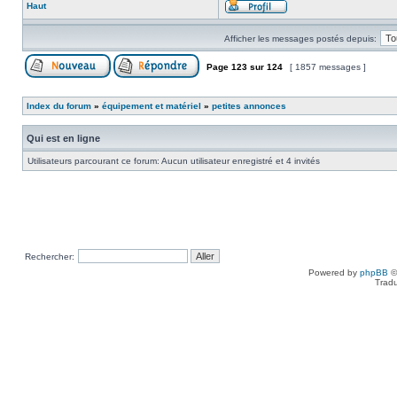
Haut
Afficher les messages postés depuis:
Page
123
sur
124
[ 1857 messages ]
Index du forum
»
équipement et matériel
»
petites annonces
Qui est en ligne
Utilisateurs parcourant ce forum: Aucun utilisateur enregistré et 4 invités
Rechercher:
Powered by
phpBB
©
Tradu