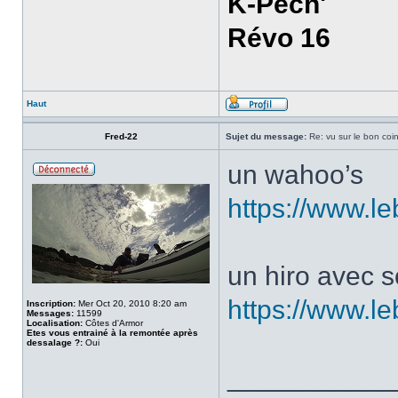
K-Pech'
Révo 16
Haut
Fred-22
Sujet du message:
Re: vu sur le bon coin
un wahoo’s
https://www.l
un hiro avec 
https://www.l
Inscription:
Mer Oct 20, 2010 8:20 am
Messages:
11599
Localisation:
Côtes d'Armor
Etes vous entrainé à la remontée après
dessalage ?:
Oui
___________