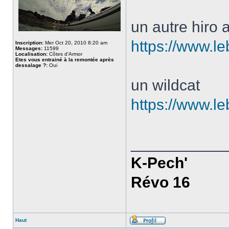
un autre hiro
https://www.l
Inscription:
Mer Oct 20, 2010 8:20 am
Messages:
11599
Localisation:
Côtes d'Armor
Etes vous entrainé à la remontée après
dessalage ?:
Oui
un wildcat
https://www.l
___________
K-Pech'
Révo 16
Haut