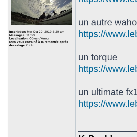
un autre waho
https://www.l
Inscription:
Mer Oct 20, 2010 8:20 am
Messages:
11599
Localisation:
Côtes d'Armor
Etes vous entrainé à la remontée après
dessalage ?:
Oui
un torque
https://www.l
un ultimate fx
https://www.l
___________