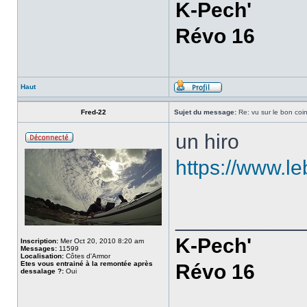
K-Pech'
Révo 16
Haut
Fred-22
Sujet du message:
Re: vu sur le bon coin
un hiro
https://www.l
___________
K-Pech'
Inscription:
Mer Oct 20, 2010 8:20 am
Messages:
11599
Localisation:
Côtes d'Armor
Etes vous entrainé à la remontée après
Révo 16
dessalage ?:
Oui