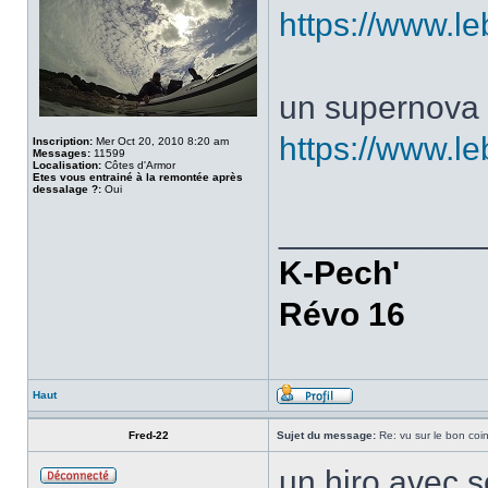
https://www.l
un supernova
https://www.l
Inscription:
Mer Oct 20, 2010 8:20 am
Messages:
11599
Localisation:
Côtes d'Armor
Etes vous entrainé à la remontée après
dessalage ?:
Oui
___________
K-Pech'
Révo 16
Haut
Fred-22
Sujet du message:
Re: vu sur le bon coin
un hiro avec 