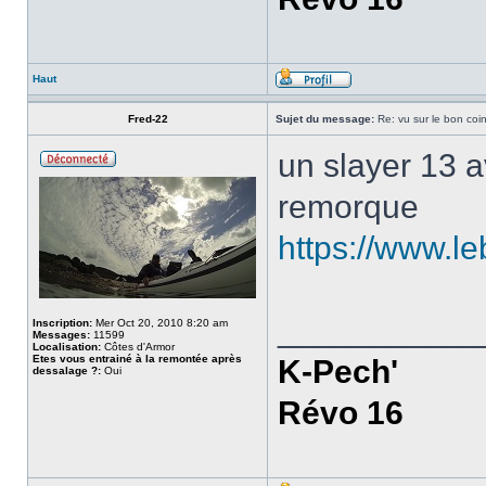
Haut
Fred-22
Sujet du message:
Re: vu sur le bon coin
un slayer 13 a
remorque
https://www.l
___________
Inscription:
Mer Oct 20, 2010 8:20 am
Messages:
11599
Localisation:
Côtes d'Armor
Etes vous entrainé à la remontée après
K-Pech'
dessalage ?:
Oui
Révo 16