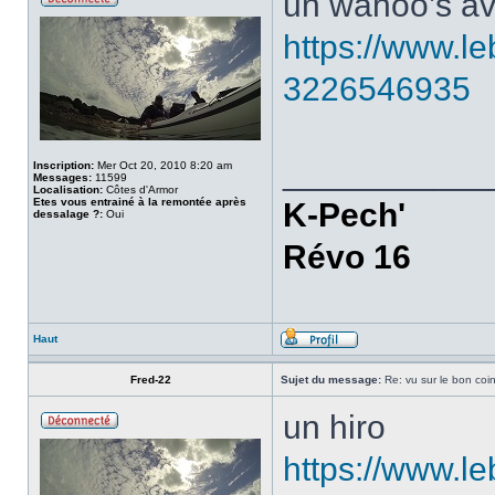
un wahoo’s av
https://www.le
3226546935
___________
Inscription:
Mer Oct 20, 2010 8:20 am
Messages:
11599
Localisation:
Côtes d'Armor
Etes vous entrainé à la remontée après
K-Pech'
dessalage ?:
Oui
Révo 16
Haut
Fred-22
Sujet du message:
Re: vu sur le bon coin
un hiro
https://www.l