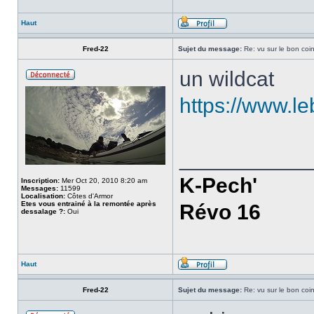
Haut
Fred-22
Sujet du message:
Re: vu sur le bon coin
un wildcat
https://www.l
___________
K-Pech'
Inscription:
Mer Oct 20, 2010 8:20 am
Messages:
11599
Localisation:
Côtes d'Armor
Etes vous entrainé à la remontée après
Révo 16
dessalage ?:
Oui
Haut
Fred-22
Sujet du message:
Re: vu sur le bon coin