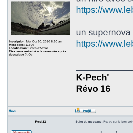
https://www.l
un supernova
https://www.l
Inscription:
Mer Oct 20, 2010 8:20 am
Messages:
11599
Localisation:
Côtes d'Armor
Etes vous entrainé à la remontée après
dessalage ?:
Oui
___________
K-Pech'
Révo 16
Haut
Fred-22
Sujet du message:
Re: vu sur le bon coin