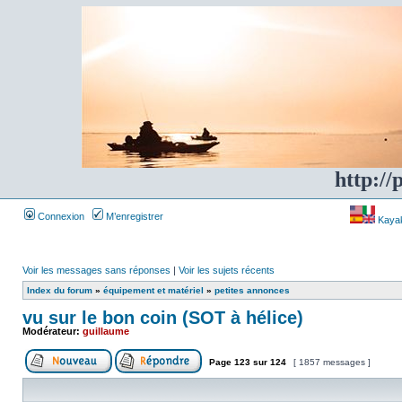
http://
Connexion
M’enregistrer
Kayakf
Voir les messages sans réponses
|
Voir les sujets récents
Index du forum
»
équipement et matériel
»
petites annonces
vu sur le bon coin (SOT à hélice)
Modérateur:
guillaume
Page
123
sur
124
[ 1857 messages ]