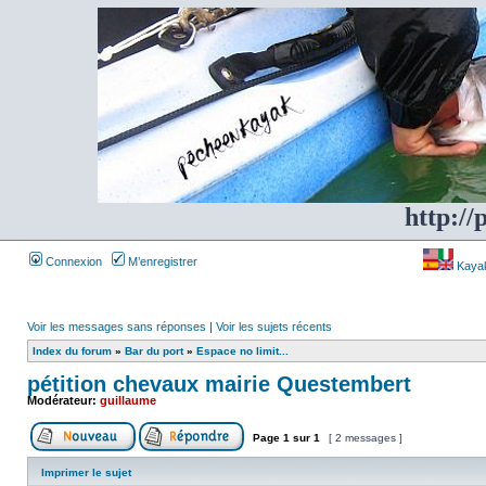
http://
Connexion
M’enregistrer
Kayakf
Voir les messages sans réponses
|
Voir les sujets récents
Index du forum
»
Bar du port
»
Espace no limit...
pétition chevaux mairie Questembert
Modérateur:
guillaume
Page
1
sur
1
[ 2 messages ]
Imprimer le sujet