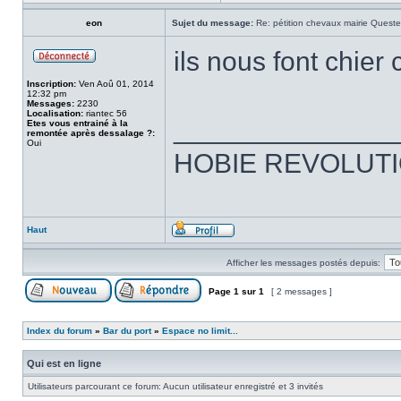
eon
Sujet du message:
Re: pétition chevaux mairie Quest
ils nous font chie
Inscription:
Ven Aoû 01, 2014
12:32 pm
Messages:
2230
Localisation:
riantec 56
______________
Etes vous entrainé à la
remontée après dessalage ?:
Oui
HOBIE REVOLUTI
Haut
Afficher les messages postés depuis:
Page
1
sur
1
[ 2 messages ]
Index du forum
»
Bar du port
»
Espace no limit...
Qui est en ligne
Utilisateurs parcourant ce forum: Aucun utilisateur enregistré et 3 invités