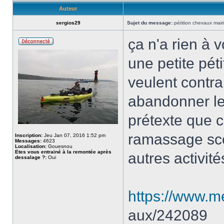
Auteur
sergios29
Sujet du message:
pétition chevaux mai
ça n'a rien à 
une petite péti
veulent contra
abandonner le
prétexte que c
ramassage sco
Inscription:
Jeu Jan 07, 2016 1:52 pm
Messages:
4623
Localisation:
Gouesnou
Etes vous entrainé à la remontée après
autres activité
dessalage ?:
Oui
https://www.m
aux/242089