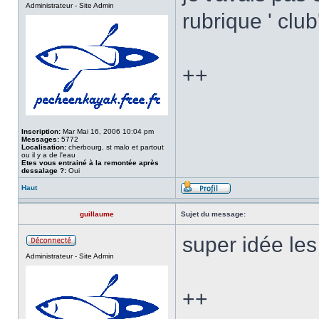
Administrateur - Site Admin
rubrique ' club
++
Inscription:
Mar Mai 16, 2006 10:04 pm
Messages:
5772
Localisation:
cherbourg, st malo et partout
ou il y a de l'eau
Etes vous entrainé à la remontée après
dessalage ?:
Oui
Haut
guillaume
Sujet du message:
super idée l
Administrateur - Site Admin
++