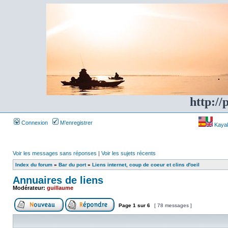
http://
Connexion
M’enregistrer
Kayakf
Voir les messages sans réponses
|
Voir les sujets récents
Index du forum
»
Bar du port
»
Liens internet, coup de coeur et clins d'oeil
Annuaires de liens
Modérateur:
guillaume
Page
1
sur
6
[ 78 messages ]