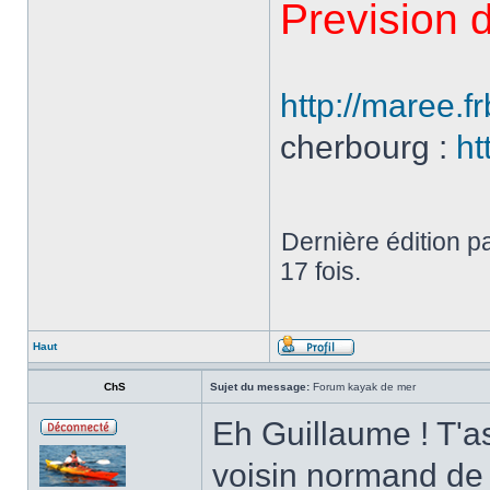
Prevision 
http://maree.f
cherbourg :
ht
Dernière édition p
17 fois.
Haut
ChS
Sujet du message:
Forum kayak de mer
Eh Guillaume ! T'a
voisin normand de