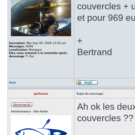
couvercles + u
et pour 969 eu
+
Inscription:
Mar Sep 05, 2006 12:02 pm
Messages:
6099
Bertrand
Localisation:
Bretagne
Etes vous entrainé à la remontée après
dessalage ?:
Oui
Haut
guillaume
Sujet du message:
Ah ok les deu
Administrateur - Site Admin
couvercles ??