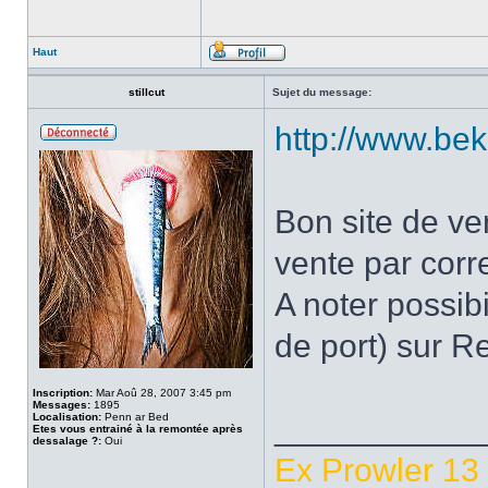
Haut
stillcut
Sujet du message:
http://www.be
Bon site de ve
vente par cor
A noter possibi
de port) sur R
Inscription:
Mar Aoû 28, 2007 3:45 pm
Messages:
1895
Localisation:
Penn ar Bed
___________
Etes vous entrainé à la remontée après
dessalage ?:
Oui
Ex Prowler 13