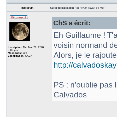
marsouin
Sujet du message:
Re: Forum kayak de mer
ChS a écrit:
Eh Guillaume ! T'a
voisin normand de
Inscription:
Mer Mar 28, 2007
9:09 pm
Alors, je le rajou
Messages:
105
Localisation:
CAEN
http://calvadoska
PS : n'oublie pas l
Calvados