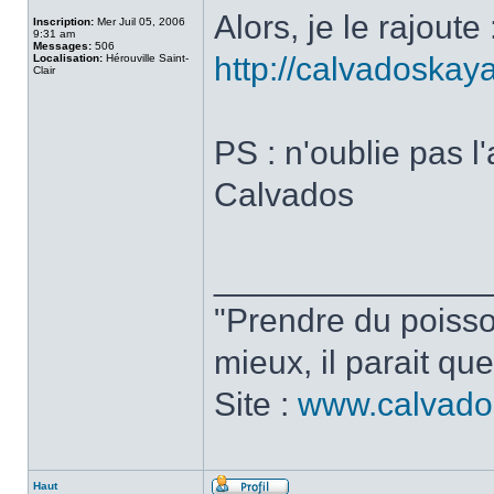
Alors, je le rajout
Inscription:
Mer Juil 05, 2006
9:31 am
Messages:
506
http://calvadoskay
Localisation:
Hérouville Saint-
Clair
PS : n'oublie pas l'
Calvados
______________
"Prendre du poisson
mieux, il parait que
Site :
www.calvado
Haut