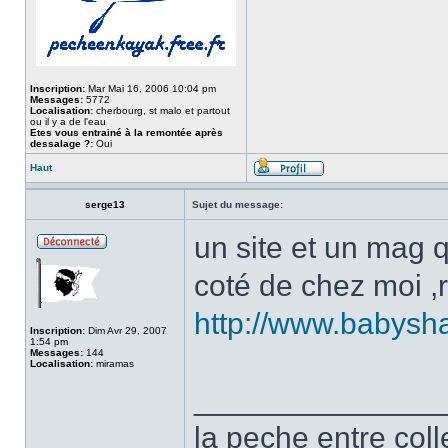
Inscription:
Mar Mai 16, 2006 10:04 pm
Messages:
5772
Localisation:
cherbourg, st malo et partout
ou il y a de l'eau
Etes vous entrainé à la remontée après
dessalage ?:
Oui
Haut
serge13
Sujet du message:
un site et un mag qu
coté de chez moi ,
http://www.babysh
Inscription:
Dim Avr 29, 2007
1:54 pm
Messages:
144
Localisation:
miramas
______________
la peche entre col