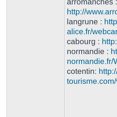
arromanches 
http://www.a
langrune :
htt
alice.fr/webc
cabourg :
htt
normandie :
h
normandie.fr/
cotentin:
http:
tourisme.com