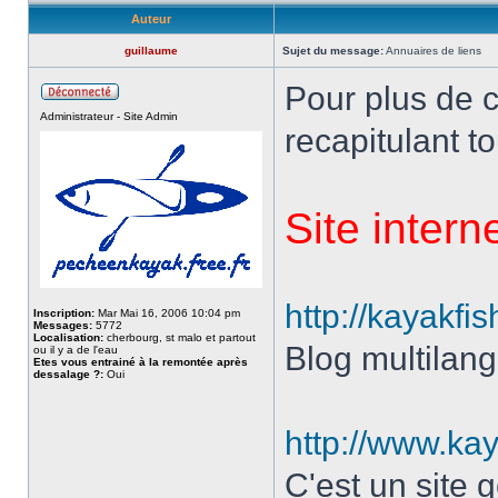
Auteur
guillaume
Sujet du message:
Annuaires de liens
Pour plus de cl
Administrateur - Site Admin
recapitulant to
Site intern
http://kayakf
Inscription:
Mar Mai 16, 2006 10:04 pm
Messages:
5772
Localisation:
cherbourg, st malo et partout
Blog multilan
ou il y a de l'eau
Etes vous entrainé à la remontée après
dessalage ?:
Oui
http://www.ka
C'est un site 