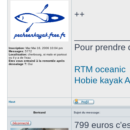
++
___________
Pour prendre 
Inscription:
Mar Mai 16, 2006 10:04 pm
Messages:
5772
Localisation:
cherbourg, st malo et partout
ou il y a de l'eau
Etes vous entrainé à la remontée après
dessalage ?:
Oui
RTM oceanic
Hobie kayak 
Haut
Bertrand
Sujet du message:
799 euros c'est