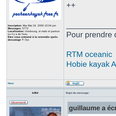
++
___________
Inscription:
Mar Mai 16, 2006 10:04 pm
Messages:
5772
Localisation:
cherbourg, st malo et partout
Pour prendre 
ou il y a de l'eau
Etes vous entrainé à la remontée après
dessalage ?:
Oui
RTM oceanic
Hobie kayak 
Haut
kif64
Sujet du message:
guillaume a écr