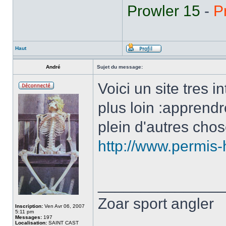
Prowler 15
-
P
Haut
André
Sujet du message:
Voici un site tres 
plus loin :apprendr
plein d'autres cho
http://www.permis-
______________
Zoar sport angler
Inscription:
Ven Avr 06, 2007
5:11 pm
Messages:
197
Localisation:
SAINT CAST