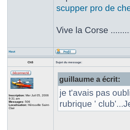
scupper pro de ch
Vive la Corse ........
Haut
ChS
Sujet du message:
guillaume a écrit:
je t'avais pas oubl
Inscription:
Mer Juil 05, 2006
9:31 am
rubrique ' club'...
Messages:
506
Localisation:
Hérouville Saint-
Clair