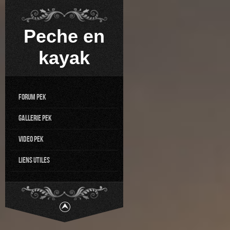
Peche en
kayak
Forum PEK
Gallerie PEK
Video PEK
Liens utiles